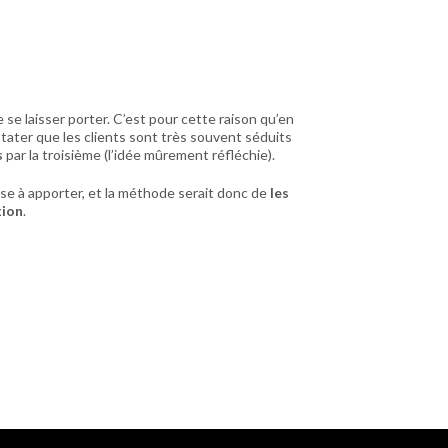
se laisser porter. C’est pour cette raison qu’en
stater que les clients sont très souvent séduits
s
par la troisième (l’idée mûrement réfléchie).
hose à apporter, et la méthode serait donc de
les
xion
.