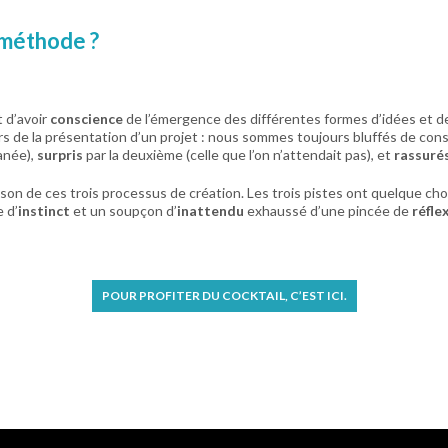
e méthode ?
t d’avoir
conscience
de l’émergence des différentes formes d’idées et de 
ors de la présentation d’un projet : nous sommes toujours bluffés de con
anée),
surpris
par la deuxième (celle que l’on n’attendait pas), et
rassuré
naison de ces trois processus de création. Les trois pistes ont quelque c
 d’
instinct
et un soupçon d’
inattendu
exhaussé d’une pincée de
réfle
POUR PROFITER DU COCKTAIL, C’EST ICI.