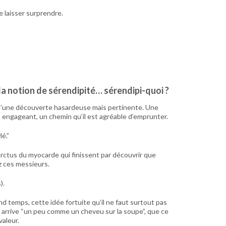
e laisser surprendre.
à la notion de sérendipité… sérendipi-quoi ?
le d’une découverte hasardeuse mais pertinente. Une
engageant, un chemin qu’il est agréable d’emprunter.
lé.”
arctus du myocarde qui finissent par découvrir que
ez ces messieurs.
).
 temps, cette idée fortuite qu’il ne faut surtout pas
elle arrive “un peu comme un cheveu sur la soupe”, que ce
valeur.