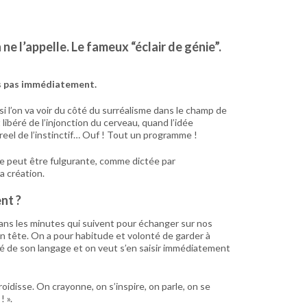
ne l’appelle. Le fameux “éclair de génie”.
ins pas immédiatement.
si l’on va voir du côté du surréalisme dans le champ de
libéré de l’injonction du cerveau, quand l’idée
 reel de l’instinctif… Ouf ! Tout un programme !
Elle peut être fulgurante, comme dictée par
a création.
ent ?
 dans les minutes qui suivent pour échanger sur nos
n tête. On a pour habitude et volonté de garder à
ercé de son langage et on veut s’en saisir immédiatement
oidisse. On crayonne, on s’inspire, on parle, on se
! ».