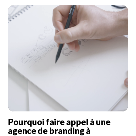
P
o
u
r
q
u
o
i
f
a
i
r
e
a
p
p
e
l
à
u
n
e
a
g
e
n
c
e
d
e
b
r
a
n
d
i
n
g
à