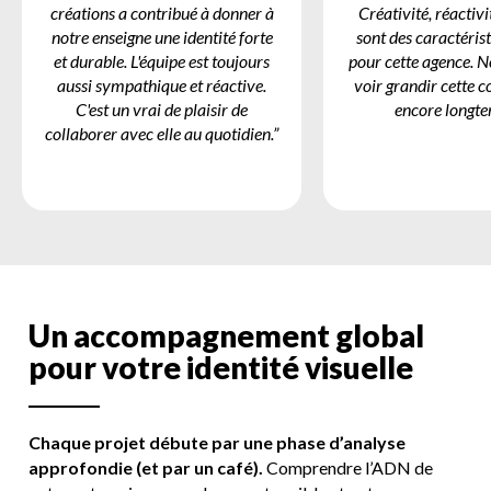
créations a contribué à donner à
Créativité, réactivi
notre enseigne une identité forte
sont des caractérist
et durable. L'équipe est toujours
pour cette agence. 
aussi sympathique et réactive.
voir grandir cette c
C'est un vrai de plaisir de
encore longte
collaborer avec elle au quotidien.”
U
n
a
c
c
o
m
p
a
g
n
e
m
e
n
t
g
l
o
b
a
l
p
o
u
r
v
o
t
r
e
i
d
e
n
t
i
t
é
v
i
s
u
e
l
l
e
Chaque projet débute par une phase d’analyse
approfondie (et par un café).
Comprendre l’ADN de