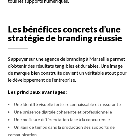
tous les supports numériques.
L
e
s
b
é
n
é
f
i
c
e
s
c
o
n
c
r
e
t
s
d
’
u
n
e
s
t
r
a
t
é
g
i
e
d
e
b
r
a
n
d
i
n
g
r
é
u
s
s
i
e
S’appuyer sur une agence de branding à Marseille permet
d’obtenir des résultats tangibles et durables. Une image
de marque bien construite devient un véritable atout pour
le développement de l’entreprise.
Les principaux avantages :
Une identité visuelle forte, reconnaissable et rassurante
Une présence digitale cohérente et professionnelle
Une meilleure différenciation face à la concurrence
Un gain de temps dans la production des supports de
communication