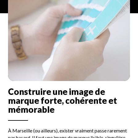
C
o
n
s
t
r
u
i
r
e
u
n
e
i
m
a
g
e
d
e
m
a
r
q
u
e
f
o
r
t
e
,
c
o
h
é
r
e
n
t
e
e
t
m
é
m
o
r
a
b
l
e
À Marseille (ou ailleurs), exister vraiment passe rarement
par hasard. Il faut une image de marque lisible, singulière,