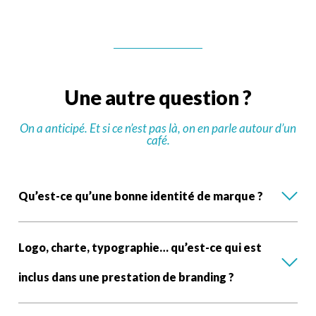
U
n
e
a
u
t
r
e
q
u
e
s
t
i
o
n
?
On a anticipé. Et si ce n’est pas là, on en parle autour d’un
café.
Qu’est-ce qu’une bonne identité de marque ?
Logo, charte, typographie… qu’est-ce qui est
inclus dans une prestation de branding ?