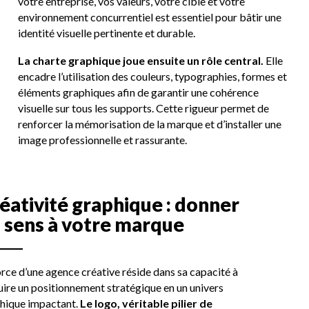
votre entreprise, vos valeurs, votre cible et votre
environnement concurrentiel est essentiel pour bâtir une
identité visuelle pertinente et durable.
La charte graphique joue ensuite un rôle central.
Elle
encadre l’utilisation des couleurs, typographies, formes et
éléments graphiques afin de garantir une cohérence
visuelle sur tous les supports. Cette rigueur permet de
renforcer la mémorisation de la marque et d’installer une
image professionnelle et rassurante.
é
a
t
i
v
i
t
é
g
r
a
p
h
i
q
u
e
:
d
o
n
n
e
r
u
s
e
n
s
à
v
o
t
r
e
m
a
r
q
u
e
orce d’une agence créative réside dans sa capacité à
uire un positionnement stratégique en un univers
hique impactant.
Le logo, véritable pilier de