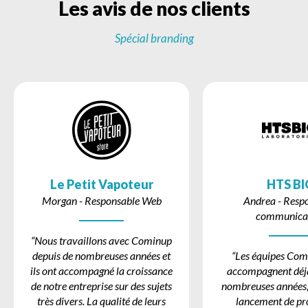
L
e
s
a
v
i
s
d
e
n
o
s
c
l
i
e
n
t
s
Spécial branding
Le Petit Vapoteur
HTS BI
Morgan - Responsable Web
Andrea - Resp
communica
“Nous travaillons avec Cominup
depuis de nombreuses années et
“Les équipes Com
ils ont accompagné la croissance
accompagnent déjà
de notre entreprise sur des sujets
nombreuses années, 
très divers. La qualité de leurs
lancement de proj