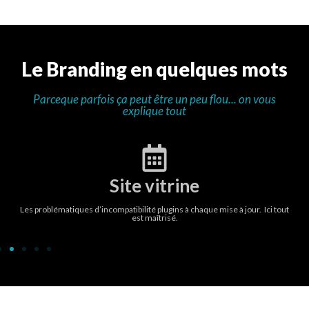
L
e
B
r
a
n
d
i
n
g
e
n
q
u
e
l
q
u
e
s
m
o
t
s
Parceque parfois ça peut être un peu flou... on vous
explique tout
Site vitrine
out
Les problématiques d’incompatibilité plugins à chaque mise à jour. Ici tout
est maîtrisé.