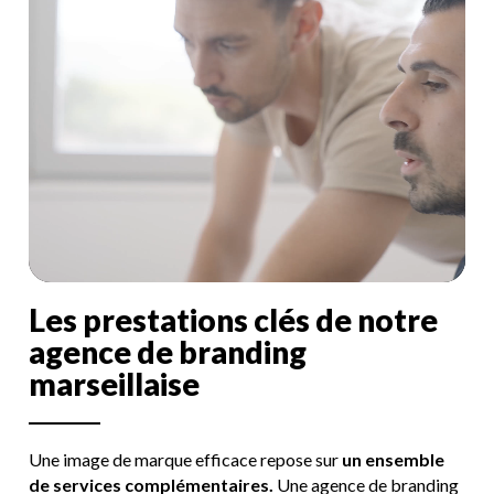
L
e
s
p
r
e
s
t
a
t
i
o
n
s
c
l
é
s
d
e
n
o
t
r
e
a
g
e
n
c
e
d
e
b
r
a
n
d
i
n
g
m
a
r
s
e
i
l
l
a
i
s
e
Une image de marque efficace repose sur
un ensemble
de services complémentaires.
Une agence de branding