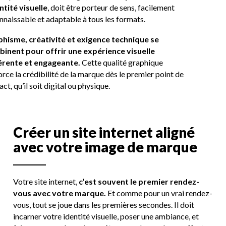
entité visuelle
, doit être porteur de sens, facilement
nnaissable et adaptable à tous les formats.
hisme, créativité et exigence technique se
inent pour offrir une expérience visuelle
rente et engageante.
Cette qualité graphique
orce la crédibilité de la marque dès le premier point de
ct, qu’il soit digital ou physique.
C
r
é
e
r
u
n
s
i
t
e
i
n
t
e
r
n
e
t
a
l
i
g
n
é
a
v
e
c
v
o
t
r
e
i
m
a
g
e
d
e
m
a
r
q
u
e
Votre site internet,
c’est souvent le premier rendez-
vous avec votre marque.
Et comme pour un vrai rendez-
vous, tout se joue dans les premières secondes. Il doit
incarner votre identité visuelle, poser une ambiance, et