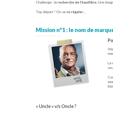
Challenge : la
recherche de l’équilibre.
Une image
Top départ ! On va
se régaler
…
Mission n°1 : le nom de marqu
Po
Imp
mar
Le 
vo
Con
co
bie
« Uncle » v/s Oncle ?