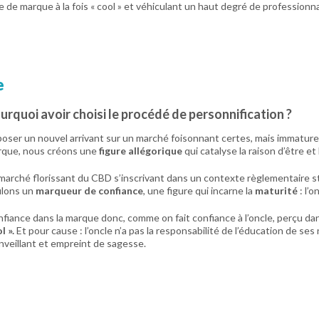
 de marque à la fois « cool » et véhiculant un haut degré de professionna
e
urquoi avoir choisi le procédé de personnification ?
oser un nouvel arrivant sur un marché foisonnant certes, mais immature
que, nous créons une
figure allégorique
qui
catalyse la raison d’être et
marché florissant du CBD s’inscrivant dans un contexte règlementaire st
ulons un
marqueur de confiance
, une figure qui incarne la
maturité
: l’o
fiance dans la marque donc, comme on fait confiance à l’oncle, perçu dan
ol
».
Et pour cause : l’oncle n’a pas la responsabilité de l’éducation de se
nveillant et empreint de sagesse.