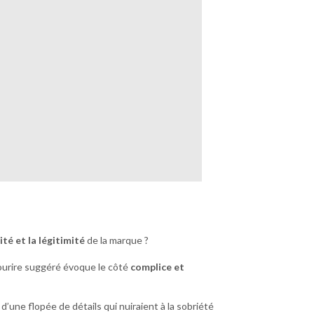
té et la légitimité
de la marque ?
e sourire suggéré évoque le côté
complice et
 d’une flopée de détails qui nuiraient à la sobriété