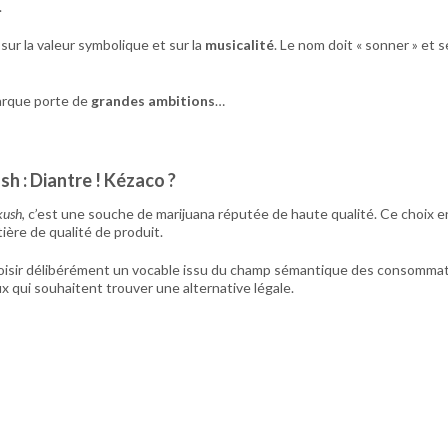
.
sur la valeur symbolique et sur la
musicalité
. Le nom doit « sonner » et 
 marque porte de
grandes ambitions
…
sh : Diantre ! Kézaco ?
kush
, c’est une souche de marijuana réputée de haute qualité. Ce choix 
ière de qualité de produit.
isir délibérément un vocable issu du champ sémantique des consommate
x qui souhaitent trouver une alternative légale.