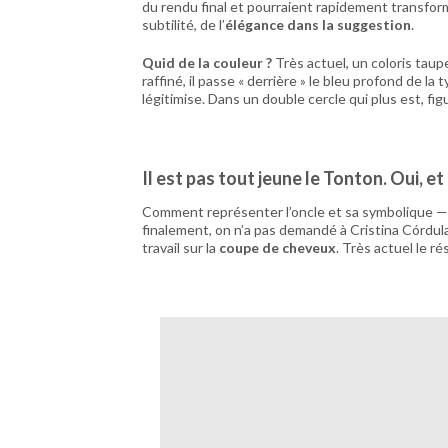
du rendu final et pourraient rapidement transfor
subtilité, de l’
élégance dans la suggestion
.
Quid de la couleur ?
Très actuel, un coloris taupe
raffiné, il passe « derrière » le bleu profond de l
légitimise. Dans un double cercle qui plus est, f
Il est pas tout jeune le Tonton. Oui, et 
Comment représenter l’oncle et sa symbolique — la
finalement, on n’a pas demandé à Cristina Córdula
travail sur la
coupe de cheveux
. Très actuel le ré