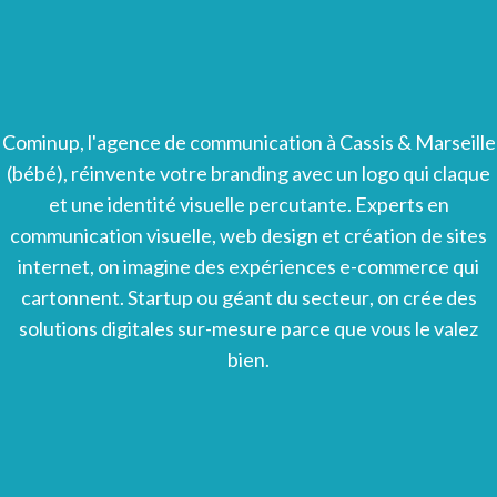
C
o
m
i
n
u
p
,
l
'
a
g
e
n
c
e
d
e
c
o
m
m
u
n
i
c
a
t
i
o
n
à
C
a
s
s
i
s
&
M
a
r
s
e
i
l
l
e
(
b
é
b
é
)
,
r
é
i
n
v
e
n
t
e
v
o
t
r
e
b
r
a
n
d
i
n
g
a
v
e
c
u
n
l
o
g
o
q
u
i
c
l
a
q
u
e
e
t
u
n
e
i
d
e
n
t
i
t
é
v
i
s
u
e
l
l
e
p
e
r
c
u
t
a
n
t
e
.
E
x
p
e
r
t
s
e
n
c
o
m
m
u
n
i
c
a
t
i
o
n
v
i
s
u
e
l
l
e
,
w
e
b
d
e
s
i
g
n
e
t
c
r
é
a
t
i
o
n
d
e
s
i
t
e
s
i
n
t
e
r
n
e
t
,
o
n
i
m
a
g
i
n
e
d
e
s
e
x
p
é
r
i
e
n
c
e
s
e
-
c
o
m
m
e
r
c
e
q
u
i
c
a
r
t
o
n
n
e
n
t
.
S
t
a
r
t
u
p
o
u
g
é
a
n
t
d
u
s
e
c
t
e
u
r
,
o
n
c
r
é
e
d
e
s
s
o
l
u
t
i
o
n
s
d
i
g
i
t
a
l
e
s
s
u
r
-
m
e
s
u
r
e
p
a
r
c
e
q
u
e
v
o
u
s
l
e
v
a
l
e
z
b
i
e
n
.