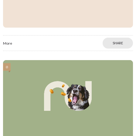
More
SHARE
0