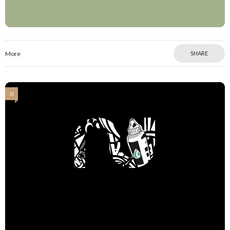
More
SHARE
0